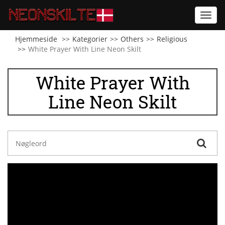
Toggl
navig
Hjemmeside
Kategorier
Others
Religious
White Prayer With Line Neon Skilt
White Prayer With
Line Neon Skilt