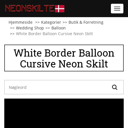
Toggl
navig
Hjemmeside
Kategorier
Butik & Forretning
Wedding Shop
Balloon
White Border Balloon Cursive Neon Skilt
White Border Balloon
Cursive Neon Skilt