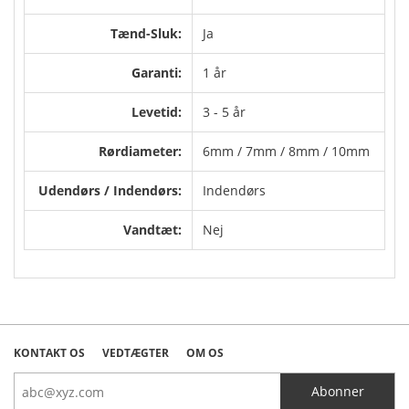
Tænd-Sluk:
Ja
Garanti:
1 år
Levetid:
3 - 5 år
Rørdiameter:
6mm / 7mm / 8mm / 10mm
Udendørs / Indendørs:
Indendørs
Vandtæt:
Nej
KONTAKT OS
VEDTÆGTER
OM OS