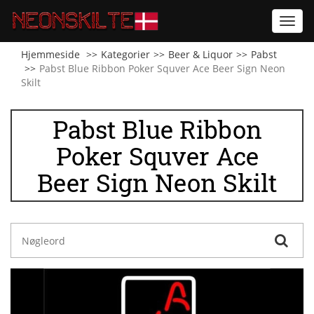
Toggl
navig
Hjemmeside
Kategorier
Beer & Liquor
Pabst
Pabst Blue Ribbon Poker Squver Ace Beer Sign Neon
Skilt
Pabst Blue Ribbon
Poker Squver Ace
Beer Sign Neon Skilt