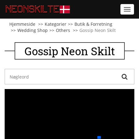
Toggl
navig
Hjemmeside
Kategorier
Butik & Forretning
Wedding Shop
Others
Gossip Neon Skilt
Gossip Neon Skilt