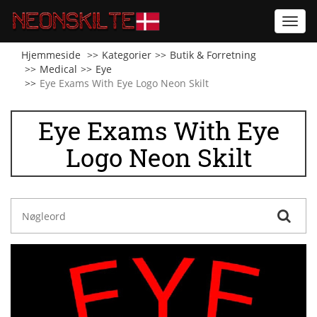
Toggl
navig
Hjemmeside
Kategorier
Butik & Forretning
Medical
Eye
Eye Exams With Eye Logo Neon Skilt
Eye Exams With Eye
Logo Neon Skilt