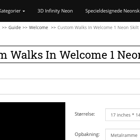
t)
Kategorier
3D Infinity Neon
Specieldesignede Neonski
g
Guide
Welcome
Custom Walks In Welcome 1 Neon Skilt
m Walks In Welcome 1 Neon
Størrelse:
Opbakning: