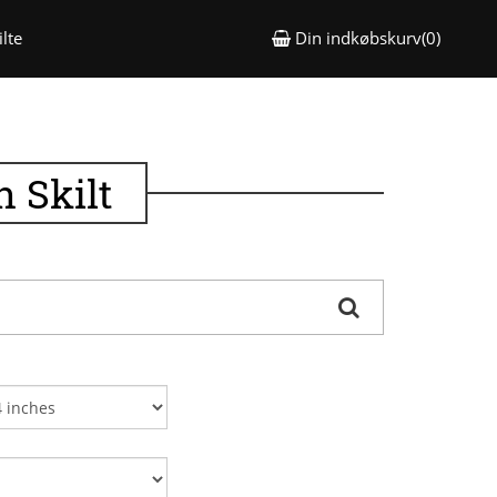
lte
Din indkøbskurv(0)
 Skilt