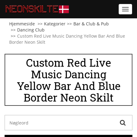
Toggl
navig
Hjemmeside
Kategorier
Bar & Club & Pub
Dancing Club
Custom Red Live Music Dancing Yellow Bar And Blue
Border Neon Skilt
Custom Red Live
Music Dancing
Yellow Bar And Blue
Border Neon Skilt