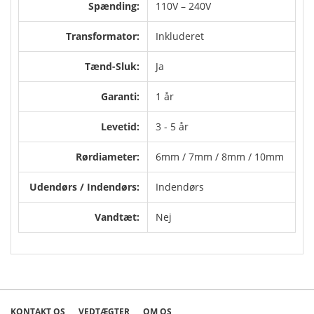
Spænding:
110V – 240V
Transformator:
Inkluderet
Tænd-Sluk:
Ja
Garanti:
1 år
Levetid:
3 - 5 år
Rørdiameter:
6mm / 7mm / 8mm / 10mm
Udendørs / Indendørs:
Indendørs
Vandtæt:
Nej
KONTAKT OS
VEDTÆGTER
OM OS