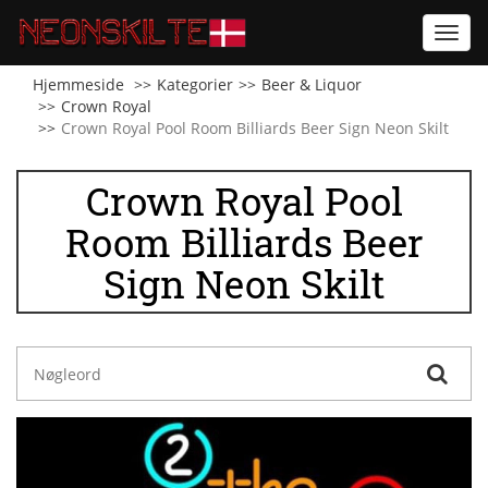
Toggl
navig
Hjemmeside
Kategorier
Beer & Liquor
Crown Royal
Crown Royal Pool Room Billiards Beer Sign Neon Skilt
Crown Royal Pool
Room Billiards Beer
Sign Neon Skilt