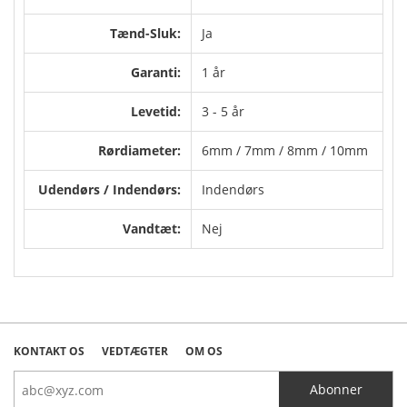
Tænd-Sluk:
Ja
Garanti:
1 år
Levetid:
3 - 5 år
Rørdiameter:
6mm / 7mm / 8mm / 10mm
Udendørs / Indendørs:
Indendørs
Vandtæt:
Nej
KONTAKT OS
VEDTÆGTER
OM OS