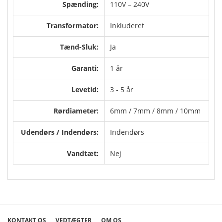
Spænding:
110V – 240V
Transformator:
Inkluderet
Tænd-Sluk:
Ja
Garanti:
1 år
Levetid:
3 - 5 år
Rørdiameter:
6mm / 7mm / 8mm / 10mm
Udendørs / Indendørs:
Indendørs
Vandtæt:
Nej
KONTAKT OS
VEDTÆGTER
OM OS