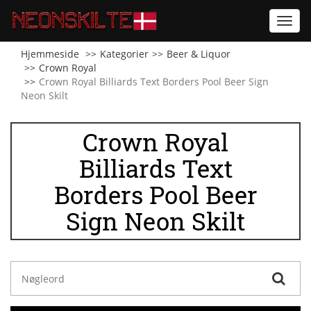
Toggl
navig
Hjemmeside
Kategorier
Beer & Liquor
Crown Royal
Crown Royal Billiards Text Borders Pool Beer Sign
Neon Skilt
Crown Royal
Billiards Text
Borders Pool Beer
Sign Neon Skilt