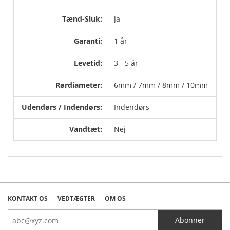
Tænd-Sluk:
Ja
Garanti:
1 år
Levetid:
3 - 5 år
Rørdiameter:
6mm / 7mm / 8mm / 10mm
Udendørs / Indendørs:
Indendørs
Vandtæt:
Nej
KONTAKT OS
VEDTÆGTER
OM OS