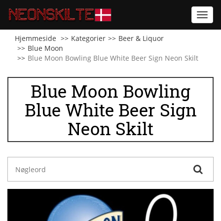
Toggl
navig
Hjemmeside
Kategorier
Beer & Liquor
Blue Moon
Blue Moon Bowling Blue White Beer Sign Neon Skilt
Blue Moon Bowling
Blue White Beer Sign
Neon Skilt