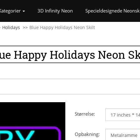
t)
Kategorier
3D Infinity Neon
Specieldesignede Neonski
Holidays
Blue Happy Holidays Neon Skilt
ue Happy Holidays Neon Sk
Størrelse:
Opbakning: