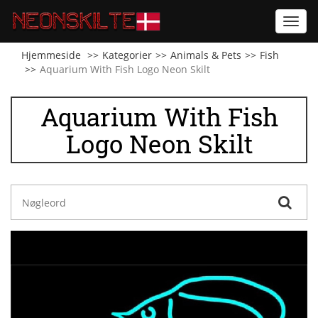
Toggl
navig
Hjemmeside
Kategorier
Animals & Pets
Fish
Aquarium With Fish Logo Neon Skilt
Aquarium With Fish
Logo Neon Skilt