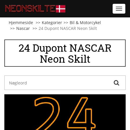
Toggl
navig
Hjemmeside
Kategorier
Bil & Motorcykel
Nascar
24 Dupont NASCAR Neon Skilt
24 Dupont NASCAR
Neon Skilt